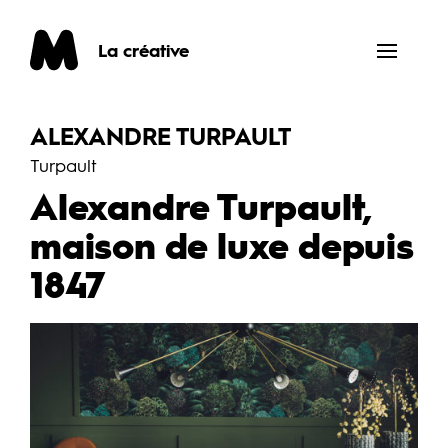
qui sommes nous ?
La créative
ALEXANDRE TURPAULT
Turpault
Alexandre Turpault,
maison de luxe depuis
1847